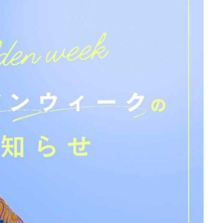
「民泊」という言葉と許認可
「民泊」を「簡易宿所」と呼ぶ
る理由から旅館業法の変遷を考